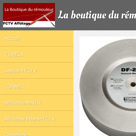
La boutique du ré
Accueil
TEMECA
Lapidaire FCTV
TORMEK
Affûteuse MAIER
Affuteuse à Bande FCTV
Coutellerie