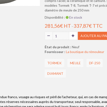
compris l'acier, la céramique et le carbure
modèles Tormek T-8, Tormek T-7 et préc
diamètre de meule de 250 mm
Disponibilité :
En stock
281,56€ HT
337,87€ TTC
-
AJOUTER AU PA
État du produit :
Neuf
Fournisseur :
La boutique du rémouleur
TORMEK
MEULE
DF-250
DIAMANT
e franco, voyage au risques et péril de l'acheteur, qui, en cas de ma
toutes réserves nécessaires auprès du transporteur, seul responsable, av
ne réclamation ne sera admise passé huit jours francs après la livraison.
L