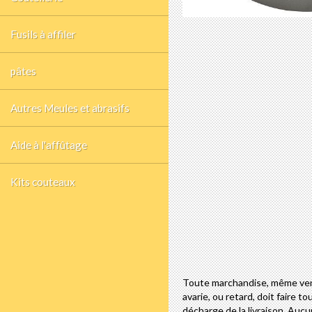
Fusils à affiler
pâtes
Autres Meules et abrasifs
Aide à l'affûtage
Kits couteaux
Toute marchandise, même vendu
avarie, ou retard, doit faire 
décharge de la livraison. Aucu