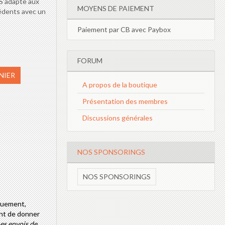
. S'adapte aux
MOYENS DE PAIEMENT
édents avec un
Paiement par CB avec Paybox
FORUM
NIER
A propos de la boutique
Présentation des membres
Discussions générales
NOS SPONSORINGS
NOS SPONSORINGS
nquement,
ant de donner
es envois de