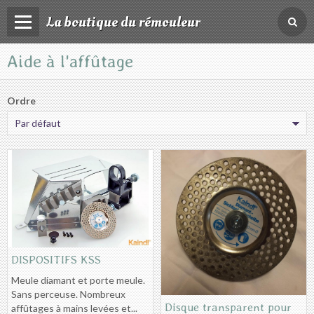
La boutique du rémouleur
Aide à l'affûtage
Accueil
TEMECA
Ordre
Lapidaire FCTV
TORMEK
Affûteuse MAIER
Affuteuse à Bande FCTV
Coutellerie
Fusils à affiler
DISPOSITIFS KSS
Meule diamant et porte meule.
pâtes
Sans perceuse. Nombreux
Disque transparent pour
affûtages à mains levées et...