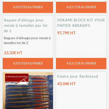
AJOUTER AU PANIER
AJOUTER AU PANIER
Bagues d’alésage pour
OOKAMI BLOCS KIT POUR
meule à lamelles par lot
PAPIER ABRASIFS
de 2
97,79€ HT
Bagues d’alésage pour meule à
lamelles lot de 2
23,33€ HT
AJOUTER AU PANIER
AJOUTER AU PANIER
Feutre pour Backstand
43,04€ HT