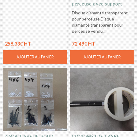
Autres Meules et abrasifs
perceuse avec support
Disque diamanté transparent
Aide à l'affûtage
pour perceuse Disque
diamanté transparent pour
Kits couteaux
perceuse vendu...
258,33€ HT
72,49€ HT
AJOUTER AU PANIER
AJOUTER AU PANIER
AMORTISSEUR POUR
GONIOMÈTRE LASER