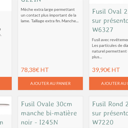
Mèche extra large permettant
Fusil Oval 
un contact plus important de la
sur présento
lame. Taillage extra fin. Manche...
W6327
m
.
Fusil avec revêteme
Les particules de d
naturel permettent 
plus...
78,38€ HT
39,90€ HT
AJOUTER AU PANIER
AJOUTER AU 
Fusil Ovale 30cm
Fusil Rond 
manche bi-matière
sur présento
noir - I245N
W7220
cm