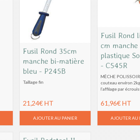
Fusil Rond l
cm manche
Fusil Rond 35cm
plastique So
manche bi-matière
- C545R
bleu - P245B
MÈCHE POLISSOIR 
Taillage fin
couteau environ 2kg.
l’affilage par écroui
21,24€ HT
61,96€ HT
AJOUTER AU PANIER
AJOUTER AU 