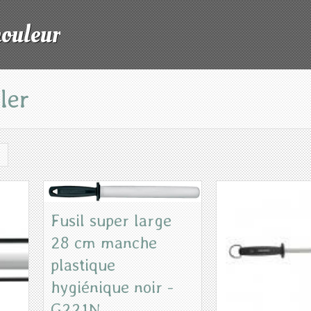
mouleur
ler
Fusil super large
28 cm manche
plastique
hygiénique noir -
G221N