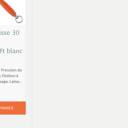
isse 30
ft blanc
Pression du
 Finition à
ssage. Lame...
PANIER