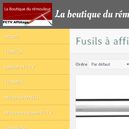
La boutique du ré
Accueil
Fusils à affi
TEMECA
Ordre
Lapidaire FCTV
TORMEK
Affûteuse MAIER
Affuteuse à Bande FCTV
Coutellerie