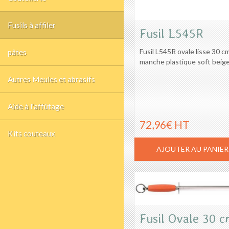
Fusils à affiler
Fusil L545R
Fusil L545R ovale lisse 30 c
pâtes
manche plastique soft beige
Autres Meules et abrasifs
Aide à l'affûtage
72,96€ HT
Kits couteaux
AJOUTER AU PANIER
Fusil Ovale 30 