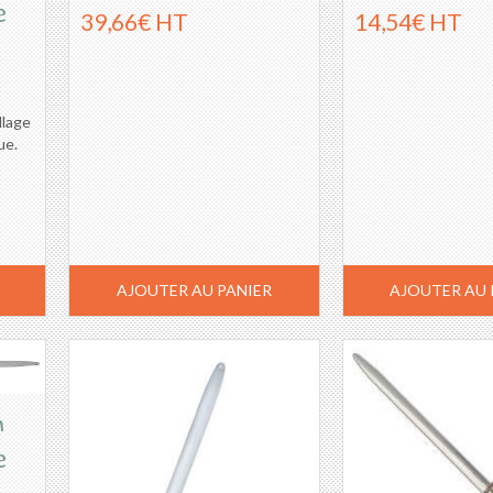
e
39,66€ HT
14,54€ HT
llage
ue.
AJOUTER AU PANIER
AJOUTER AU 
m
e