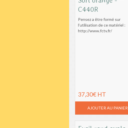
Soft orange -
C440R
Pensez a être formé sur
l’utilisation de ce matériel :
http://www.fctv.fr/
37,30€ HT
AJOUTER AU PANIER