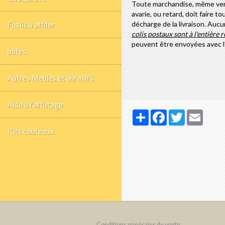
Toute marchandise, même vendu
avarie, ou retard, doit faire 
décharge de la livraison. Aucu
Fusils à affiler
colis postaux sont à l'entière 
peuvent être envoyées avec l’
pâtes
Autres Meules et abrasifs
Aide à l'affûtage
Partager
Facebook
Twitter
Email
Kits couteaux
Conditions générales de vente