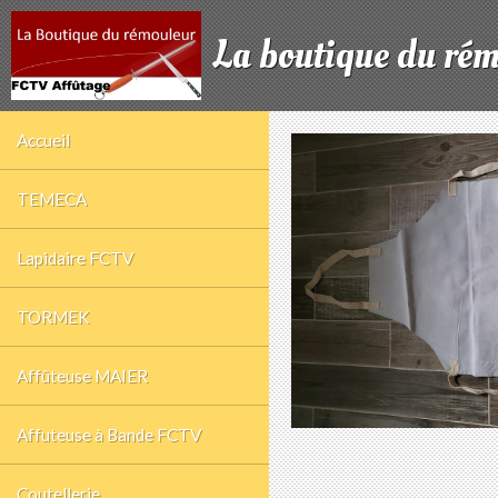
La boutique du ré
Accueil
TEMECA
Lapidaire FCTV
TORMEK
Affûteuse MAIER
Affuteuse à Bande FCTV
Coutellerie