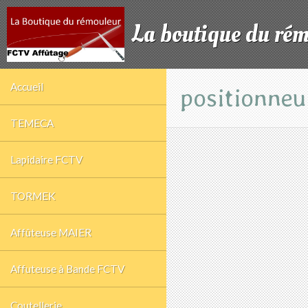
La boutique du ré
Accueil
positionneu
TEMECA
Lapidaire FCTV
TORMEK
Affûteuse MAIER
Affuteuse à Bande FCTV
Coutellerie