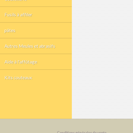
Fusils à affiler
pâtes
Autres Meules et abrasifs
Aide à l'affûtage
Kits couteaux
Conditions générales de vente