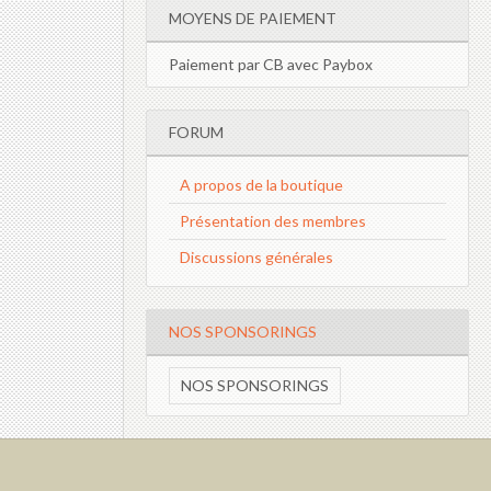
MOYENS DE PAIEMENT
Paiement par CB avec Paybox
FORUM
A propos de la boutique
Présentation des membres
Discussions générales
NOS SPONSORINGS
NOS SPONSORINGS